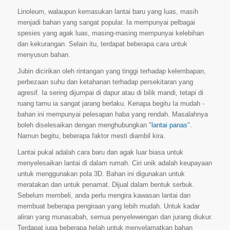
Linoleum, walaupun kemasukan lantai baru yang luas, masih
menjadi bahan yang sangat popular. Ia mempunyai pelbagai
spesies yang agak luas, masing-masing mempunyai kelebihan
dan kekurangan. Selain itu, terdapat beberapa cara untuk
menyusun bahan.
Jubin dicirikan oleh rintangan yang tinggi terhadap kelembapan,
perbezaan suhu dan ketahanan terhadap persekitaran yang
agresif. Ia sering dijumpai di dapur atau di bilik mandi, tetapi di
ruang tamu ia sangat jarang berlaku. Kenapa begitu Ia mudah -
bahan ini mempunyai pelesapan haba yang rendah. Masalahnya
boleh diselesaikan dengan menghubungkan "
lantai panas
".
Namun begitu, beberapa faktor mesti diambil kira.
Lantai pukal adalah cara baru dan agak luar biasa untuk
menyelesaikan lantai di dalam rumah. Ciri unik adalah keupayaan
untuk menggunakan pola 3D. Bahan ini digunakan untuk
meratakan dan untuk penamat. Dijual dalam bentuk serbuk.
Sebelum membeli, anda perlu mengira kawasan lantai dan
membuat beberapa pengiraan yang lebih mudah. Untuk kadar
aliran yang munasabah, semua penyelewengan dan jurang diukur.
Terdapat juga beberapa helah untuk menyelamatkan bahan