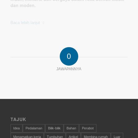
dan moden.
Baca lebih lanjut
0
JAWAPANNYA
TAJUK
Idea
Pedalaman
Bilik-bilik
Bahan
Perabot
Menamatkan kerja
Tumbuhan
Artikel
Membina rumah
Luar