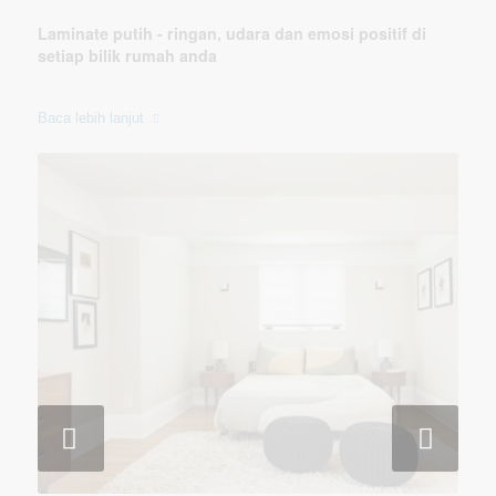
Laminate putih - ringan, udara dan emosi positif di
setiap bilik rumah anda
Baca lebih lanjut
Seterusnya