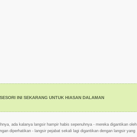
SESORI INI SEKARANG UNTUK HIASAN DALAMAN
ya, ada kalanya langsir hampir habis sepenuhnya - mereka digantikan oleh
ngan diperhatikan - langsir pejabat sekali lagi digantikan dengan langsir yang