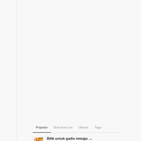
Popular
Baru-baru ini
Ulasan
Tags
Bilik untuk gadis remaja: ...