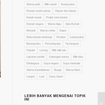
Warna putih
Bilik mandi
Ruang tamu
Rumah musim panas
Hiasan dan hiasan
Kanak-kanak
Projek reka bentuk
Rumah negara
Warna hijau
Idea Rumah
Menarik
Warna coklat
Dapur
Reka bentuk landskap
Perabot
Lantai pukal
Barang baru
Pencahayaan
Tip berguna
Popular
Lorong
Bilik-bilik lain
Lakukan sendiri
Gabungan warna
Bilik tidur
Dindingnya
Gaya negara
Gaya minimalis
Warna di pedalaman
Bunga
Warna hitam
Langsir
Luar
Gaya Jepun
LEBIH BANYAK MENGENAI TOPIK
INI