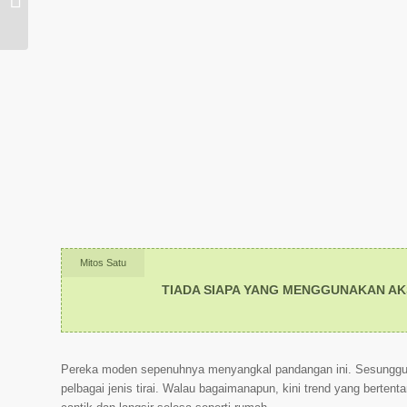
dapur ...
Mitos Satu
TIADA SIAPA YANG MENGGUNAKAN AK
Pereka moden sepenuhnya menyangkal pandangan ini. Sesungguhn
pelbagai jenis tirai. Walau bagaimanapun, kini trend yang bertenta