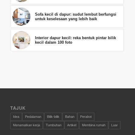
Sofa kecil di dapur: sudut lembut berfungsi
untuk keselesaan yang lebih baik
Interior dapur kecil: reka bentuk pintar bilik
kecil dalam 100 foto
TAJUK
Idea
Pedalaman
Bilik-bilik
Bahan
Perabot
Menamatkan kerja
Tumbuhan
Artikel
Membina rumah
Luar