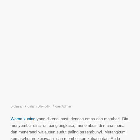
/
/
0 ulasan
dalam
Bilik-bilik
dari
Admin
Warna kuning
yang dikenal pasti dengan emas dan matahari. Dia
menyembur sinar di ruang angkasa, menembusi di mana-mana
dan menerangi walaupun sudut paling tersembunyi. Merangkumi
kemasyhuran, kejayaan, dan memberikan kehangatan. Anda