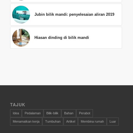
Jubin bilik mandi: penyelesaian aliran 2019
Hiasan dinding di bilik mandi
TAJUK
Idea
Pedalaman
Bilik-bilik
Bahan
Perabot
Menamatkan kerja
Tumbuhan
Artikel
Membina rumah
Luar