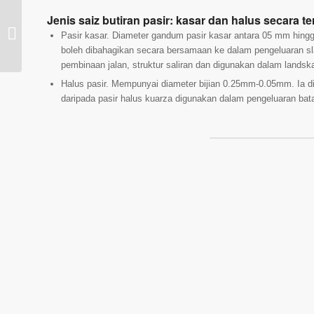
Jenis saiz butiran pasir: kasar dan halus secara te
Bagaimana untuk
memilih tilam yang
Pasir kasar. Diameter gandum pasir kasar antara 05 mm hin
betul
boleh dibahagikan secara bersamaan ke dalam pengeluaran sl
pembinaan jalan, struktur saliran dan digunakan dalam landsk
Halus pasir. Mempunyai diameter bijian 0.25mm-0.05mm. Ia 
daripada pasir halus kuarza digunakan dalam pengeluaran bata 