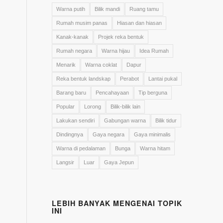
Warna putih
Bilik mandi
Ruang tamu
Rumah musim panas
Hiasan dan hiasan
Kanak-kanak
Projek reka bentuk
Rumah negara
Warna hijau
Idea Rumah
Menarik
Warna coklat
Dapur
Reka bentuk landskap
Perabot
Lantai pukal
Barang baru
Pencahayaan
Tip berguna
Popular
Lorong
Bilik-bilik lain
Lakukan sendiri
Gabungan warna
Bilik tidur
Dindingnya
Gaya negara
Gaya minimalis
Warna di pedalaman
Bunga
Warna hitam
Langsir
Luar
Gaya Jepun
LEBIH BANYAK MENGENAI TOPIK
INI