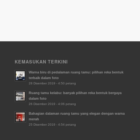
KEMASUKAN TERKINI
Warna biru di pedalaman ruang tamu: pilihan reka bentuk
terbaik dalam foto
28 Disember 2019 - 4:50 petang
Ruang tamu kelabu: banyak pilihan reka bentuk bergaya
dalam foto
26 Disember 2019 - 4:06 petang
Bahagian dalaman ruang tamu yang elegan dengan warna
merah
25 Disember 2019 - 4:54 petang