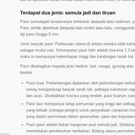
Terdapat dua jenis: semula jadi dan tiruan
Pasir semulajadi terutamanya terbentuk daripada batu sedimen, pal
Pasir artifak diperbuat daripada batu kerikil atau batu, menggu
biji pasir hingga 5 mm.
Jenis banyak pasir. Perbezaan utama di antara mereka ialah kehad
sebagai modul saiz. Ketumpatan pasir tulin adalah kira-kira 1.3 t
maka ia mempunyai kelembapan tinggi dan kandungan tanah liat.
Pasir dibahagikan kepada jenis berikut: laut, sungai, gunung atau
bentuk.
Pasir kuar. Perlombongan dijalankan oleh perlombongan terbu
sering mengandungi banyak tanah liat, pelbagai kekotoran organ
dan asas. Disebabkan kosnya yang rendah, pasir kuarum sa
Pasir laut mempunyai tahap pemurnian yang tinggi dari pelbaga
yang terbaik (sebagai pengisi) untuk penyediaan campuran konkr
yang dalam permintaan dalam perumahan, jalan dan kejurute
Pasir pasir adalah bahan bangunan asal semula jadi. Selaluny
memerlukan pembersihan tambahan. Bidang utama permohonan 