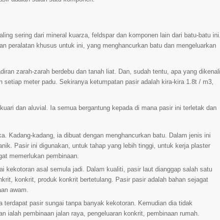
ing sering dari mineral kuarza, feldspar dan komponen lain dari batu-batu ini
nakan peralatan khusus untuk ini, yang menghancurkan batu dan mengeluarkan
iran zarah-zarah berdebu dan tanah liat. Dan, sudah tentu, apa yang dikenal
an setiap meter padu. Sekiranya ketumpatan pasir adalah kira-kira 1.8t / m3,
 kuari dan aluvial. Ia semua bergantung kepada di mana pasir ini terletak dan
ka. Kadang-kadang, ia dibuat dengan menghancurkan batu. Dalam jenis ini
ik. Pasir ini digunakan, untuk tahap yang lebih tinggi, untuk kerja plaster
ngat memerlukan pembinaan.
i kekotoran asal semula jadi. Dalam kualiti, pasir laut dianggap salah satu
it, konkrit, produk konkrit bertetulang. Pasir pasir adalah bahan sejagat
raan awam.
a terdapat pasir sungai tanpa banyak kekotoran. Kemudian dia tidak
ialah pembinaan jalan raya, pengeluaran konkrit, pembinaan rumah.