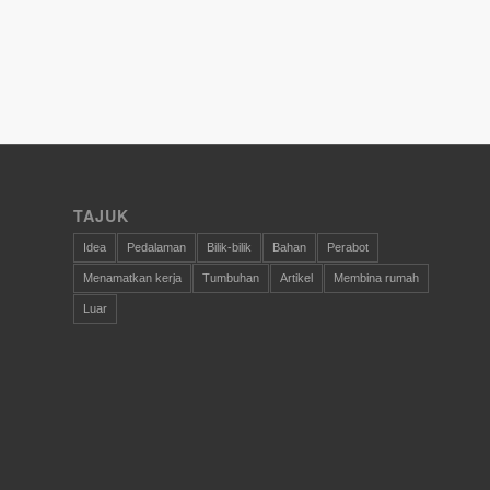
TAJUK
Idea
Pedalaman
Bilik-bilik
Bahan
Perabot
Menamatkan kerja
Tumbuhan
Artikel
Membina rumah
Luar