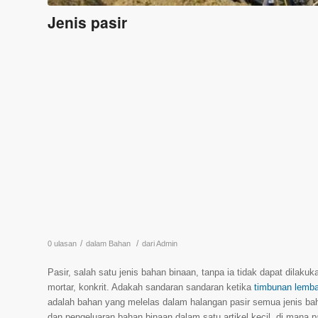
Jenis pasir
/
/
0 ulasan
dalam
Bahan
dari
Admin
Pasir, salah satu jenis bahan binaan, tanpa ia tidak dapat dila
mortar, konkrit. Adakah sandaran sandaran ketika
timbunan lemb
adalah bahan yang melelas dalam halangan pasir semua jenis ba
dan pengeluaran bahan binaan dalam satu artikel kecil, di mana 