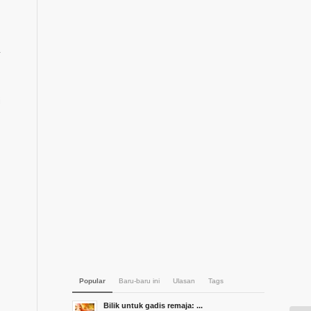
.
i
Popular
Baru-baru ini
Ulasan
Tags
Bilik untuk gadis remaja: ...