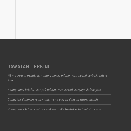
JAWATAN TERKINI
Warna biru di pedalaman ruang tamu: pilihan reka bentuk terbaik dalam
foto
Ruang tamu kelabu: banyak pilihan reka bentuk bergaya dalam foto
Bahagian dalaman ruang tamu yang elegan dengan warna merah
Ruang tamu hitam - reka bentuk dan reka bentuk reka bentuk mewah