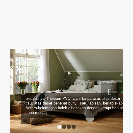
Seterusnya
Sebaliknya, linoleum PVC ialah: tanpa asas atas dasar
tisu, atas dasar penebat bunyi, satu lapisan, berlapis-lapis.
Antara kelemahan boleh dibezakan dengan kerapuhan pada
suhu rendah
1
2
3
4