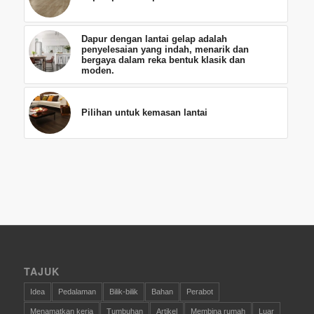
Dapur dengan lantai gelap adalah
penyelesaian yang indah, menarik dan
bergaya dalam reka bentuk klasik dan
moden.
Pilihan untuk kemasan lantai
TAJUK
Idea
Pedalaman
Bilik-bilik
Bahan
Perabot
Menamatkan kerja
Tumbuhan
Artikel
Membina rumah
Luar