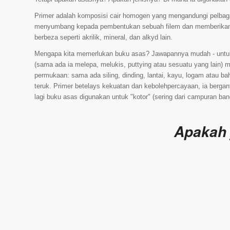
Primer adalah komposisi cair homogen yang mengandungi pelbaga
menyumbang kepada pembentukan sebuah filem dan memberikan s
berbeza seperti akrilik, mineral, dan alkyd lain.
Mengapa kita memerlukan buku asas? Jawapannya mudah - untuk ap
(sama ada ia melepa, melukis, puttying atau sesuatu yang lain)
permukaan: sama ada siling, dinding, lantai, kayu, logam atau ba
teruk. Primer betelays kekuatan dan kebolehpercayaan, ia berg
lagi buku asas digunakan untuk "kotor" (sering dari campuran 
Apakah 