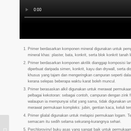
Primer berdasarkan komponen mineral digunakan untuk pem
mineral khas: plaster, bata, konkrit, serta blok konkrit tan
Primer berdasarkan komponen akrilik dianggap komposisi la
diperbuat daripada simen, konkrit, kayu dan drywall, serta di
khusus yang tajam dan mengeringkan campuran seperti dala
kerana selepas beberapa waktu karat boleh muncul.
Primer berasaskan alkil digunakan untuk merawat permukaan
pelbagai kekotoran: sebagai contoh, campuran dengan zink f
walaupun ia mempunyai sifat yang sama, tidak digunakan u
merawat permukaan kompleks: jubin, gentian kaca, keluli ter
Primer glialal digunakan untuk melapisi permukaan logam. T
semacam itu sedih selama sekurang-kurangnya sehari.
Bagaimana untuk
Perchlorovinyl buku asas yang sangat baik untuk permukaan l
mengeluarkan cat dari