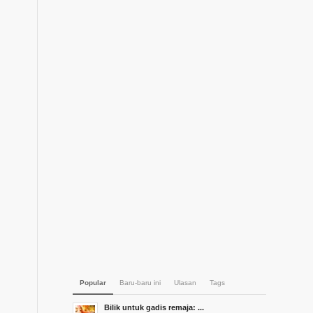
Popular
Baru-baru ini
Ulasan
Tags
Bilik untuk gadis remaja: ...