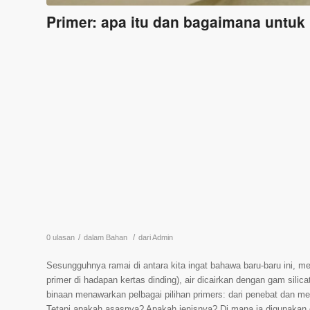
Primer: apa itu dan bagaimana untuk
/
/
0 ulasan
dalam
Bahan
dari
Admin
Sesungguhnya ramai di antara kita ingat bahawa baru-baru ini, 
primer di hadapan kertas dinding), air dicairkan dengan gam silica
binaan menawarkan pelbagai pilihan primers: dari penebat dan meni
Tetapi apakah asasnya? Apakah jenisnya? Di mana ia digunakan 