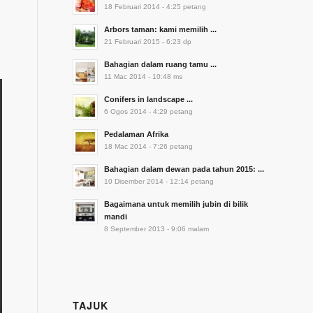
18 Februari 2014 - 4:25 petang
Arbors taman: kami memilih ...
21 Februari 2015 - 6:23 dp
Bahagian dalam ruang tamu ...
11 Mac 2014 - 10:48 ms
Conifers in landscape ...
6 Ogos 2014 - 4:29 petang
Pedalaman Afrika
18 Mac 2014 - 7:26 petang
Bahagian dalam dewan pada tahun 2015: ...
10 Disember 2014 - 12:14 petang
Bagaimana untuk memilih jubin di bilik
mandi
8 September 2013 - 9:06 malam
TAJUK