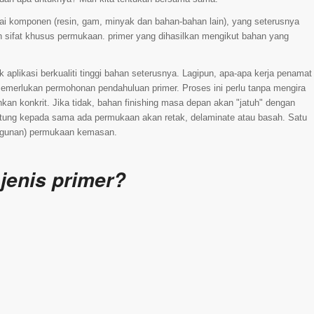
i komponen (resin, gam, minyak dan bahan-bahan lain), yang seterusnya
ifat khusus permukaan. primer yang dihasilkan mengikut bahan yang
likasi berkualiti tinggi bahan seterusnya. Lagipun, apa-apa kerja penamat
 memerlukan permohonan pendahuluan primer. Proses ini perlu tanpa mengira
hkan konkrit. Jika tidak, bahan finishing masa depan akan "jatuh" dengan
antung kepada sama ada permukaan akan retak, delaminate atau basah. Satu
bangunan) permukaan kemasan.
jenis primer?