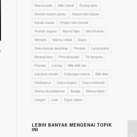
Warna putih
Bilik mandi
Ruang tamu
Rumah musim panas
Hiasan dan hiasan
Kanak-kanak
Projek reka bentuk
Rumah negara
Warna hijau
Idea Rumah
Menarik
Warna coklat
Dapur
Reka bentuk landskap
Perabot
Lantai pukal
n
Barang baru
Pencahayaan
Tip berguna
Popular
Lorong
Bilik-bilik lain
Lakukan sendiri
Gabungan warna
Bilik tidur
Dindingnya
Gaya negara
Gaya minimalis
Warna di pedalaman
Bunga
Warna hitam
,
Langsir
Luar
Gaya Jepun
LEBIH BANYAK MENGENAI TOPIK
INI