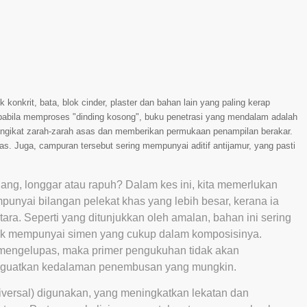
konkrit, bata, blok cinder, plaster dan bahan lain yang paling kerap
, apabila memproses "dinding kosong", buku penetrasi yang mendalam adalah
ngikat zarah-zarah asas dan memberikan permukaan penampilan berakar.
s. Juga, campuran tersebut sering mempunyai aditif antijamur, yang pasti
ang, longgar atau rapuh? Dalam kes ini, kita memerlukan
nyai bilangan pelekat khas yang lebih besar, kerana ia
a. Seperti yang ditunjukkan oleh amalan, bahan ini sering
dak mempunyai simen yang cukup dalam komposisinya.
r mengelupas, maka primer pengukuhan tidak akan
guatkan kedalaman penembusan yang mungkin.
iversal) digunakan, yang meningkatkan lekatan dan