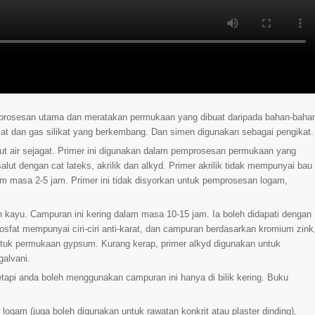
prosesan utama dan meratakan permukaan yang dibuat daripada bahan-baha
ah liat dan gas silikat yang berkembang. Dan simen digunakan sebagai pengikat.
rut air sejagat. Primer ini digunakan dalam pemprosesan permukaan yang
salut dengan cat lateks, akrilik dan alkyd. Primer akrilik tidak mempunyai bau
m masa 2-5 jam. Primer ini tidak disyorkan untuk pemprosesan logam,
 kayu. Campuran ini kering dalam masa 10-15 jam. Ia boleh didapati dengan
osfat mempunyai ciri-ciri anti-karat, dan campuran berdasarkan kromium zink
ntuk permukaan gypsum. Kurang kerap, primer alkyd digunakan untuk
galvani.
etapi anda boleh menggunakan campuran ini hanya di bilik kering. Buku
ogam (juga boleh digunakan untuk rawatan konkrit atau plaster dinding).