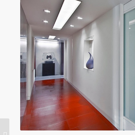
Di mana hendak
meletakkan komputer di