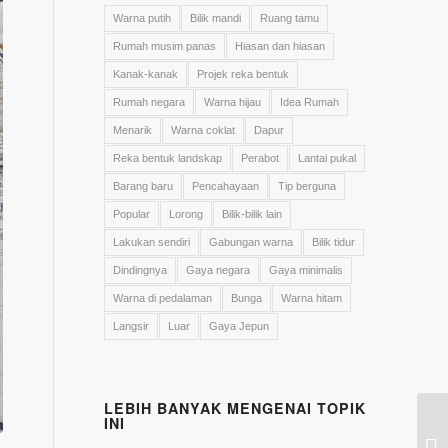
Warna putih
Bilik mandi
Ruang tamu
Rumah musim panas
Hiasan dan hiasan
Kanak-kanak
Projek reka bentuk
Rumah negara
Warna hijau
Idea Rumah
Menarik
Warna coklat
Dapur
Reka bentuk landskap
Perabot
Lantai pukal
Barang baru
Pencahayaan
Tip berguna
Popular
Lorong
Bilik-bilik lain
Lakukan sendiri
Gabungan warna
Bilik tidur
Dindingnya
Gaya negara
Gaya minimalis
Warna di pedalaman
Bunga
Warna hitam
Langsir
Luar
Gaya Jepun
LEBIH BANYAK MENGENAI TOPIK
INI