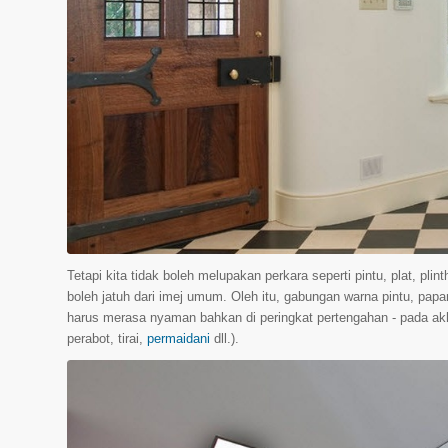
Tetapi kita tidak boleh melupakan perkara seperti pintu, plat, plin
boleh jatuh dari imej umum. Oleh itu, gabungan warna pintu, papan
harus merasa nyaman bahkan di peringkat pertengahan - pada akh
perabot, tirai,
permaidani
dll.).