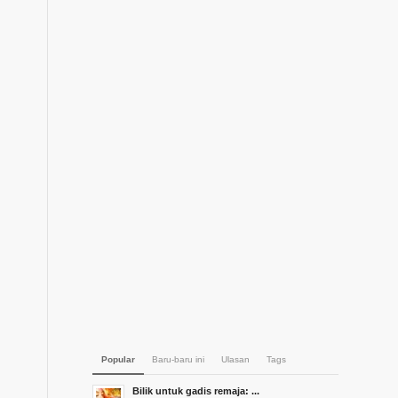
Popular
Baru-baru ini
Ulasan
Tags
Bilik untuk gadis remaja: ...