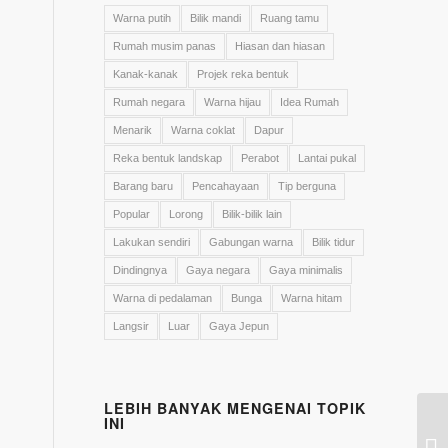
Warna putih
Bilik mandi
Ruang tamu
Rumah musim panas
Hiasan dan hiasan
Kanak-kanak
Projek reka bentuk
Rumah negara
Warna hijau
Idea Rumah
Menarik
Warna coklat
Dapur
Reka bentuk landskap
Perabot
Lantai pukal
Barang baru
Pencahayaan
Tip berguna
Popular
Lorong
Bilik-bilik lain
Lakukan sendiri
Gabungan warna
Bilik tidur
Dindingnya
Gaya negara
Gaya minimalis
Warna di pedalaman
Bunga
Warna hitam
Langsir
Luar
Gaya Jepun
LEBIH BANYAK MENGENAI TOPIK
INI