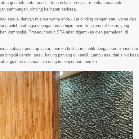
 atau geometri ketat sudut. Dengan lapisan nipis, mereka secara aktif
gan sambungan, dinding kelihatan berbeza.
dak sesuai dengan nuansa warna anda - cat dinding dengan satu warna dan
 yang boleh berfungsi sebagai rumah hijau mini. Konglomerat besar, yang
tkan komposisi. Prosedur salun SPA akan digantikan oleh permaidani di
uai sebagai penutup lantai, mereka kelihatan cantik dengan kombinasi batu
an bingkai cermin, pasu, kalung panjang di kandil. Lampu asal dari sinki besa
-ratus gizmos dalaman lain dengan penyertaan mereka.