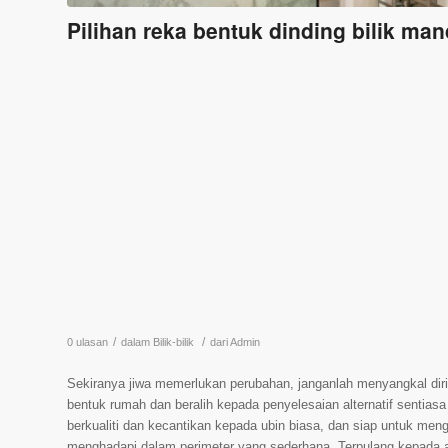
Pilihan reka bentuk dinding bilik man
/
/
0 ulasan
dalam
Bilik-bilik
dari
Admin
Sekiranya jiwa memerlukan perubahan, janganlah menyangkal diri 
bentuk rumah dan beralih kepada penyelesaian alternatif sentia
berkualiti dan kecantikan kepada ubin biasa, dan siap untuk men
menghadapi dalam perimeter yang sederhana. Terpulang kepada an