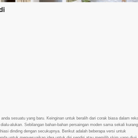
di
anda sesuatu yang baru. Keinginan untuk beralih dari corak biasa dalam rek
sa dialu-alukan. Sebilangan bahan-bahan persaingan moden sama sekali kurang
ghiasi dinding dengan secukupnya. Berikut adalah beberapa versi untuk
da untuk menyesuaikan idea untuk diri sendiri atau memilih skim yang diuji.