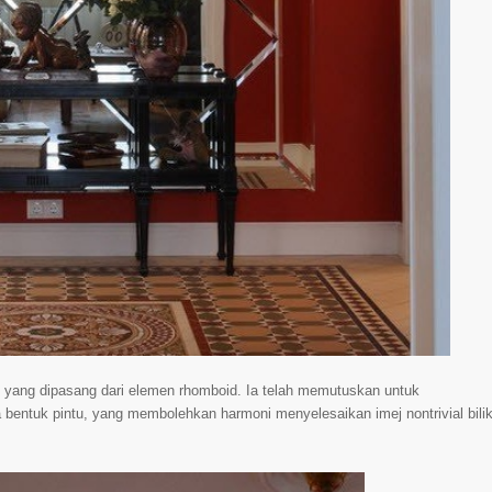
n yang dipasang dari elemen rhomboid. Ia telah memutuskan untuk
entuk pintu, yang membolehkan harmoni menyelesaikan imej nontrivial bili