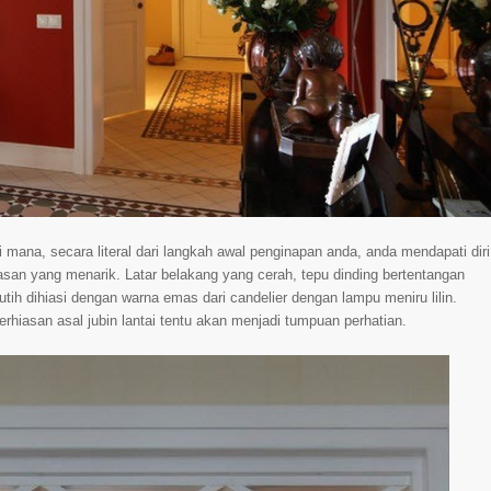
 mana, secara literal dari langkah awal penginapan anda, anda mendapati diri
san yang menarik. Latar belakang yang cerah, tepu dinding bertentangan
i putih dihiasi dengan warna emas dari candelier dengan lampu meniru lilin.
hiasan asal jubin lantai tentu akan menjadi tumpuan perhatian.