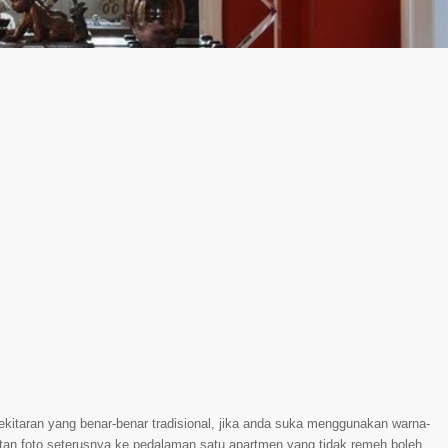
ekitaran yang benar-benar tradisional, jika anda suka menggunakan warna-
tan foto seterusnya ke pedalaman satu apartmen yang tidak remeh boleh