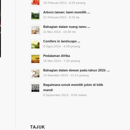
18 Februari 2014 - 4:25 petang
Arbors taman: kami memilih ...
21 Februari 2015 - 6:23 dp
Bahagian dalam ruang tamu ...
11 Mac 2014 - 10:48 ms
Conifers in landscape ...
6 Ogos 2014 - 4:29 petang
Pedalaman Afrika
18 Mac 2014 - 7:26 petang
Bahagian dalam dewan pada tahun 2015: ...
10 Disember 2014 - 12:14 petang
Bagaimana untuk memilih jubin di bilik
mandi
8 September 2013 - 9:06 malam
TAJUK