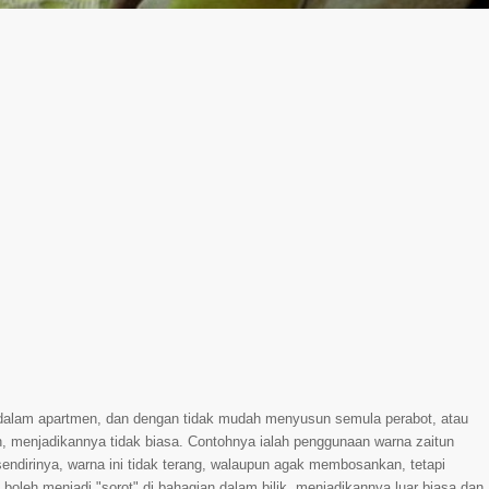
 dalam apartmen, dan dengan tidak mudah menyusun semula perabot, atau
, menjadikannya tidak biasa. Contohnya ialah penggunaan warna zaitun
ndirinya, warna ini tidak terang, walaupun agak membosankan, tetapi
boleh menjadi "sorot" di bahagian dalam bilik, menjadikannya luar biasa dan