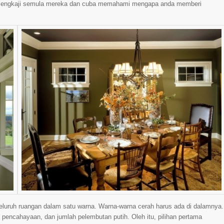
ati mengkaji semula mereka dan cuba memahami mengapa anda memberi
eluruh ruangan dalam satu warna. Warna-warna cerah harus ada di dalamnya.
, pencahayaan, dan jumlah pelembutan putih. Oleh itu, pilihan pertama