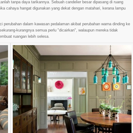
anlah tanpa daya tarikannya. Sebuah candelier besar dipasang di ruang
a jika cahaya hangat digunakan yang dekat dengan matahari, kerana lampu
perinci perubahan dalam kawasan pedalaman akibat perubahan warna dinding ke
 sekurang-kurangnya semua perlu "dicairkan", walaupun mereka tidak
mbuat ruangan lebih selesa.