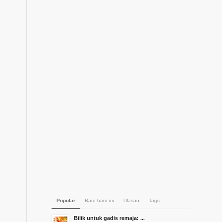
Popular
Baru-baru ini
Ulasan
Tags
Bilik untuk gadis remaja: ...