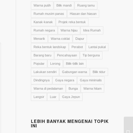
Warna putih
Bilik mandi
Ruang tamu
Rumah musim panas
Hiasan dan hiasan
Kanak-kanak
Projek reka bentuk
Rumah negara
Warna hijau
Idea Rumah
Menarik
Warna coklat
Dapur
Reka bentuk landskap
Perabot
Lantai pukal
Barang baru
Pencahayaan
Tip berguna
Popular
Lorong
Bilik-bilik lain
Lakukan sendiri
Gabungan warna
Bilik tidur
Dindingnya
Gaya negara
Gaya minimalis
Warna di pedalaman
Bunga
Warna hitam
Langsir
Luar
Gaya Jepun
LEBIH BANYAK MENGENAI TOPIK
INI