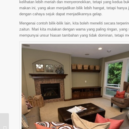
kelihatan lebih meriah dan menyeronokkan, tetapi yang kedua buk
makan ini, yang akan menjadikan bilik lebih hangat, tetapi hany
dengan cahaya sejuk dapat menjadikannya gelap.
Mengenai contoh bilik-bilik lain, kita boleh meneliti secara ter
zaitun. Mari kita mulakan dengan warna yang paling ringan, yang
mempunyai unsur hiasan tambahan yang tidak dominan, tetapi me
Bilik untuk seorang
budak lelaki,