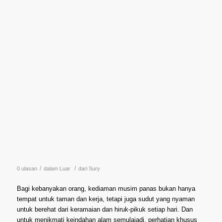
/
/
0 ulasan
dalam
Luar
dari
Sury
Bagi kebanyakan orang, kediaman musim panas bukan hanya
tempat untuk taman dan kerja, tetapi juga sudut yang nyaman
untuk berehat dari keramaian dan hiruk-pikuk setiap hari. Dan
untuk menikmati keindahan alam semulajadi, perhatian khusus