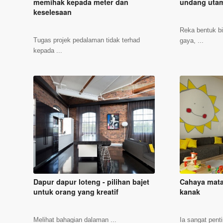
memihak kepada meter dan
undang utam
keselesaan
Reka bentuk bil
Tugas projek pedalaman tidak terhad
gaya, ...
kepada ...
Dapur dapur loteng - pilihan bajet
Cahaya matah
untuk orang yang kreatif
kanak
Melihat bahagian dalaman ...
Ia sangat pent