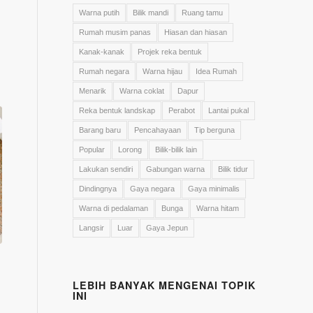
Warna putih
Bilik mandi
Ruang tamu
Rumah musim panas
Hiasan dan hiasan
Kanak-kanak
Projek reka bentuk
Rumah negara
Warna hijau
Idea Rumah
Menarik
Warna coklat
Dapur
Reka bentuk landskap
Perabot
Lantai pukal
Barang baru
Pencahayaan
Tip berguna
Popular
Lorong
Bilik-bilik lain
Lakukan sendiri
Gabungan warna
Bilik tidur
Dindingnya
Gaya negara
Gaya minimalis
Warna di pedalaman
Bunga
Warna hitam
Langsir
Luar
Gaya Jepun
LEBIH BANYAK MENGENAI TOPIK
INI