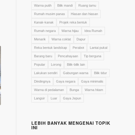
Warna putih
Bilik mandi
Ruang tamu
Rumah musim panas
Hiasan dan hiasan
Kanak-kanak
Projek reka bentuk
Rumah negara
Warna hijau
Idea Rumah
Menarik
Warna coklat
Dapur
Reka bentuk landskap
Perabot
Lantai pukal
Barang baru
Pencahayaan
Tip berguna
Popular
Lorong
Bilik-bilik lain
Lakukan sendiri
Gabungan warna
Bilik tidur
Dindingnya
Gaya negara
Gaya minimalis
Warna di pedalaman
Bunga
Warna hitam
Langsir
Luar
Gaya Jepun
LEBIH BANYAK MENGENAI TOPIK
INI