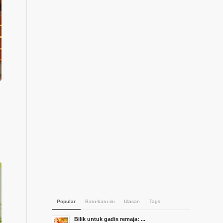
k
Popular
Baru-baru ini
Ulasan
Tags
Bilik untuk gadis remaja: ...