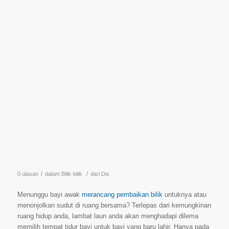
/
/
0 ulasan
dalam
Bilik-bilik
dari
Dix
Menunggu bayi awak
merancang pembaikan bilik
untuknya atau
menonjolkan sudut di ruang bersama? Terlepas dari kemungkinan
ruang hidup anda, lambat laun anda akan menghadapi dilema
memilih tempat tidur bayi untuk bayi yang baru lahir. Hanya pada