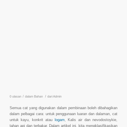
/
/
0 ulasan
dalam
Bahan
dari
Admin
Semua cat yang digunakan dalam pembinaan boleh dibahagikan
dalam pelbagai cara: untuk penggunaan luaran dan dalaman, cat
untuk kayu, konkrit atau
logam
, Kalis air dan nevodostoykie,
tahan api dan terbakar. Dalam artikel ini, kita mengklasifikasikan