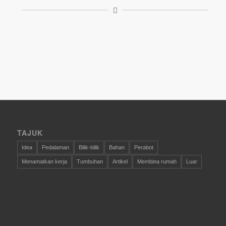
TAJUK
Idea
Pedalaman
Bilik-bilik
Bahan
Perabot
Menamatkan kerja
Tumbuhan
Artikel
Membina rumah
Luar