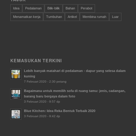
Idea
Pedalaman
Bilik-bilik
Bahan
Perabot
Menamatkan kerja
Tumbuhan
Artikel
Membina rumah
Luar
KEMASUKAN TERKINI
Lebih banyak matahari di pedalaman - dapur yang selesa dalam
kuning
7 Februari 2020 - 2:30 petang
Bagaimana untuk memilih sofa di ruang tamu: jenis, cadangan,
barang baru bergaya dalam foto
3 Februari 2020 - 9:57 dp
Blue Kitchen: Idea Reka Bentuk Terbaik 2020
3 Februari 2020 - 9:42 dp