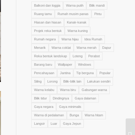
Balkoni dan loggia
Warna putih
Bilik mandi
Ruang tamu
Rumah musim panas
Pintu
Hiasan dan hiasan
Kanak-kanak
Projek reka bentuk
Warna kuning
Rumah negara
Warna hijau
Idea Rumah
Menarik
Warna coklat
Warna merah
Dapur
Reka bentuk landskap
Loteng
Perabot
Barang baru
Wallpaper
Windows
Pencahayaan
Jantina
Tip berguna
Popular
Siling
Lorong
Bilik-bilik lain
Lakukan sendiri
Warna kelabu
Warna biru
Gabungan warna
Bilik tidur
Dindingnya
Gaya dalaman
Gaya negara
Gaya minimalis
Warna di pedalaman
Bunga
Warna hitam
Langsir
Luar
Gaya Jepun