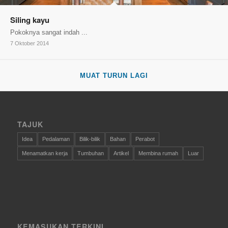
Siling kayu
Pokoknya sangat indah ...
7 Oktober 2014
MUAT TURUN LAGI
TAJUK
Idea
Pedalaman
Bilik-bilik
Bahan
Perabot
Menamatkan kerja
Tumbuhan
Artikel
Membina rumah
Luar
KEMASUKAN TERKINI